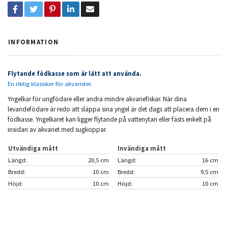
INFORMATION
Flytande födkasse som är lätt att använda.
En riktig klassiker för akvarister.
Yngelkar för ungfödare eller andra mindre akvariefiskar. När dina
levandefödare är redo att släppa sina yngel är det dags att placera dem i en
födkasse. Yngelkaret kan ligger flytande på vattenytan eller fästs enkelt på
insidan av akvariet med sugkoppar.
Utvändiga mått
Invändiga mått
Längd:
20,5 cm
Längd:
16 cm
Bredd:
10 cm
Bredd:
9,5 cm
Höjd:
10 cm
Höjd:
10 cm