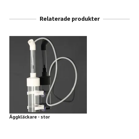
Äggkläckare - stor
F