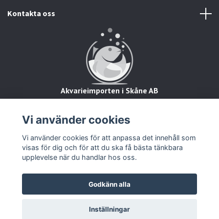
Kontakta oss
Akvarieimporten i Skåne AB
Hörjavägen 2
28234 Tyringe
Vi använder cookies
Org.nr: 559093-8832
Vi använder cookies för att anpassa det innehåll som
visas för dig och för att du ska få bästa tänkbara
upplevelse när du handlar hos oss.
Godkänn alla
© 2026 Zooimport
Inställningar