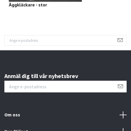
Äggkläckare - stor
F
Anmäl dig till vår nyhetsbrev
Om oss