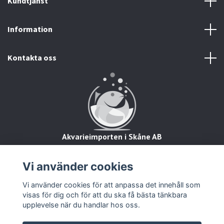
Kundtjänst
Information
Kontakta oss
Akvarieimporten i Skåne AB
Hörjavägen 2
28234 Tyringe
Vi använder cookies
Org.nr: 559093-8832
Vi använder cookies för att anpassa det innehåll som
visas för dig och för att du ska få bästa tänkbara
upplevelse när du handlar hos oss.