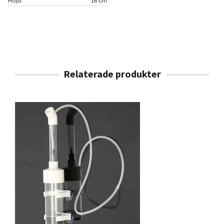
Höjd:
16 cm