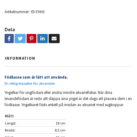
Artikelnummer:
YD-FHH3
Dela
INFORMATION
Födkasse som är lätt att använda.
En riktig klassiker för akvarister.
Yngelkar för ungfödare eller andra mindre akvariefiskar. När dina
levandefödare är redo att släppa sina yngel är det dags att placera dem i en
födkasse. Yngelkaret fästs enkelt på insidan av akvariet med sugkoppar.
Mått
Längd:
18 cm
Bredd:
8,5 cm