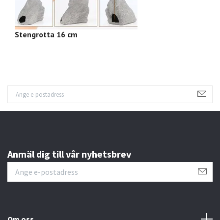
Stengrotta 16 cm
S
Anmäl dig till vår nyhetsbrev
Om oss