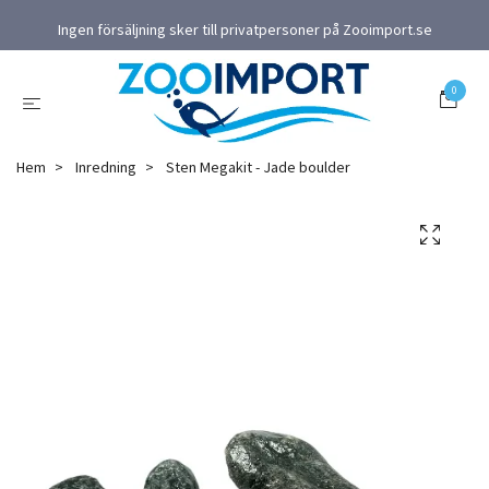
Ingen försäljning sker till privatpersoner på Zooimport.se
0
Hem
Inredning
Sten Megakit - Jade boulder