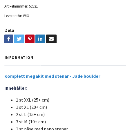
Artikelnummer:
52921
Leverantör:
WIO
Dela
INFORMATION
Komplett megakit med stenar - Jade boulder
Innehåller:
1 st XXL (25+ cm)
1 st XL (20+ cm)
2 st L (15+ cm)
3 st M (10+ cm)
1 st påse med nano stenar