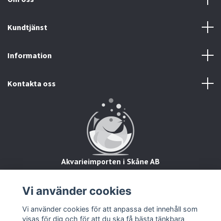
Kundtjänst
Information
Kontakta oss
Akvarieimporten i Skåne AB
Hörjavägen 2
28234 Tyringe
Vi använder cookies
Org.nr: 559093-8832
Vi använder cookies för att anpassa det innehåll som
visas för dig och för att du ska få bästa tänkbara