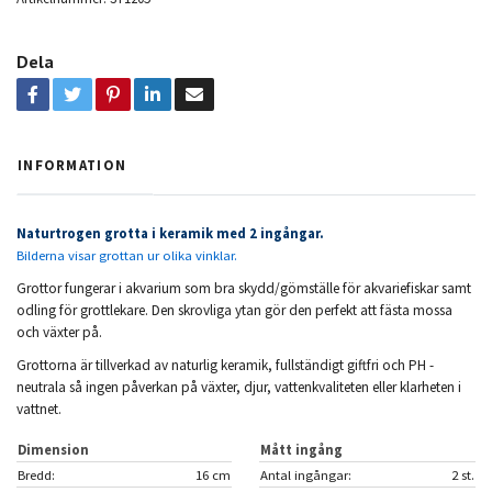
Dela
INFORMATION
Naturtrogen grotta i keramik med 2 ingångar.
Bilderna visar grottan ur olika vinklar.
Grottor fungerar i akvarium som bra skydd/gömställe för akvariefiskar samt
odling för grottlekare. Den skrovliga ytan gör den perfekt att fästa mossa
och växter på.
Grottorna är tillverkad av naturlig keramik, fullständigt giftfri och PH -
neutrala så ingen påverkan på växter, djur, vattenkvaliteten eller klarheten i
vattnet.
Dimension
Mått ingång
Bredd:
16 cm
Antal ingångar:
2 st.