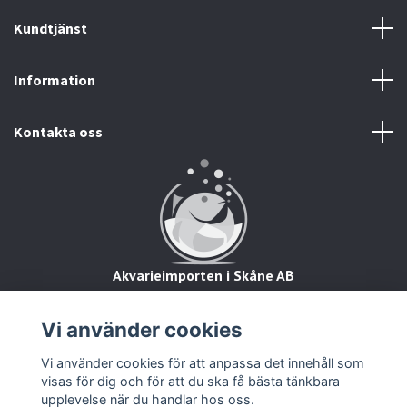
Kundtjänst
Information
Kontakta oss
Akvarieimporten i Skåne AB
Hörjavägen 2
28234 Tyringe
Vi använder cookies
Org.nr: 559093-8832
Vi använder cookies för att anpassa det innehåll som
visas för dig och för att du ska få bästa tänkbara
upplevelse när du handlar hos oss.