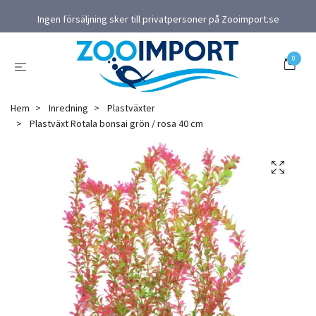
Ingen försäljning sker till privatpersoner på Zooimport.se
0
Hem
Inredning
Plastväxter
Plastväxt Rotala bonsai grön / rosa 40 cm