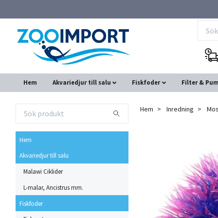
Hem
Akvariedjur till salu
Fiskfoder
Filter & Pu
Hem
Inredning
Moss
Hem
Akvariedjur till salu
Malawi Ciklider
L-malar, Ancistrus mm.
Fiskfoder