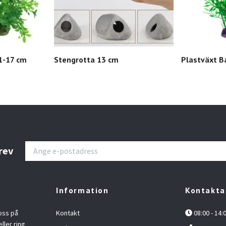
1-17 cm
Stengrotta 13 cm
Plastväxt B
rev
Information
Kontakta
oss på
Kontakt
08:00 - 14:
ller ring