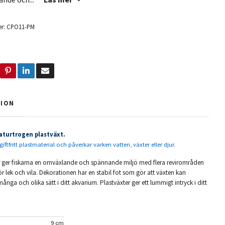
r:
CPO11-PM
TION
aturtrogen plastväxt.
giftfritt plastmaterial och påverkar varken vatten, växter eller djur.
r ger fiskarna en omväxlande och spännande miljö med flera revirområden
ör lek och vila. Dekorationen har en stabil fot som gör att växten kan
ånga och olika sätt i ditt akvarium. Plastväxter ger ett lummigt intryck i ditt
9 cm