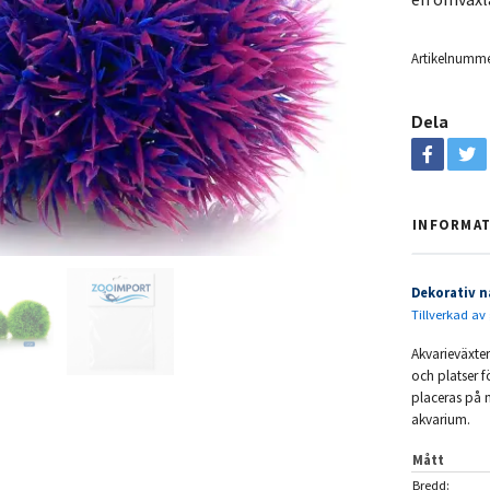
Artikelnumme
Dela
INFORMA
Dekorativ n
Tillverkad av 
Akvarieväxte
och platser f
placeras på m
akvarium.
Mått
Bredd: