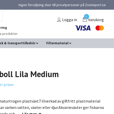
Ingen försäljning sker till privatpersoner på Zooimport.se
0
Logga in
Varukorg
ring
na produkter
ck & transporttilbehör
Filtermaterial
boll Lila Medium
ör priser
naturtrogen plastväxt.Tillverkad av giftfritt plastmaterial
ar varken vatten, växter eller djur.Akvarieväxter ger fiskarna
nde och...
Läs mer