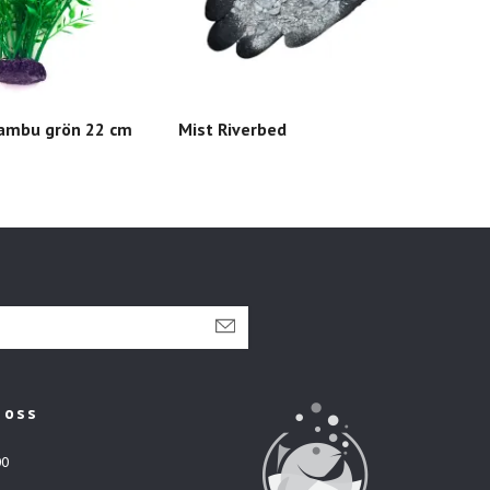
ambu grön 22 cm
Mist Riverbed
Sten
 oss
00