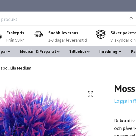
Fraktpris
Snabb leverans
Säker pakete
Från 99 kr.
1-3 dagar leveranstid
Vi skyddar di
mpar
Medicin & Preparat
Tillbehör
Inredning
Pa
boll Lila Medium
Moss
Logga in f
Dekorativ 
och påverk
en omväxla