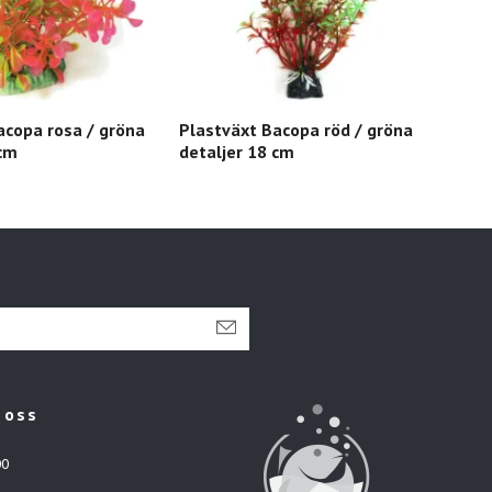
acopa rosa / gröna
Plastväxt Bacopa röd / gröna
Plas
 cm
detaljer 18 cm
 oss
00