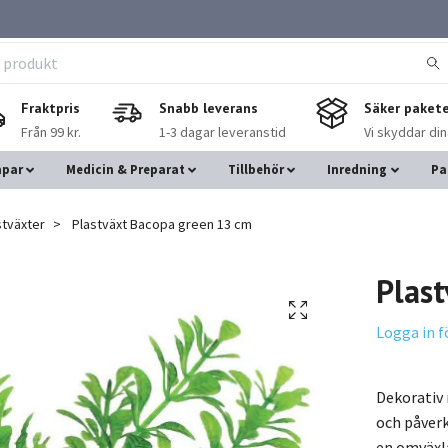
Fraktpris
Snabb leverans
Säker pakete
Från 99 kr.
1-3 dagar leveranstid
Vi skyddar di
mpar
Medicin & Preparat
Tillbehör
Inredning
Pa
stväxter
Plastväxt Bacopa green 13 cm
Plas
Logga in f
Dekorativ 
och påverk
en omväxla