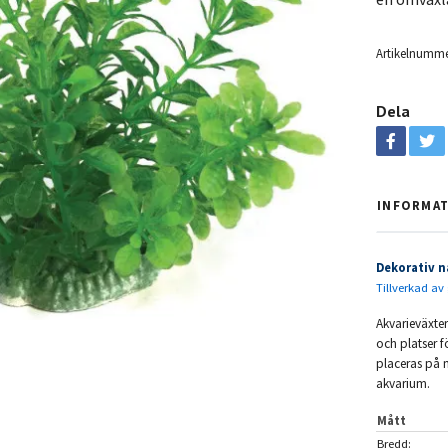
Artikelnumme
Dela
INFORMA
Dekorativ n
Tillverkad av 
Akvarieväxte
och platser f
placeras på m
akvarium.
Mått
Bredd: