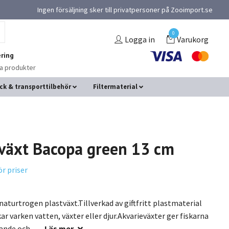
Ingen försäljning sker till privatpersoner på Zooimport.se
0
Logga in
Varukorg
ring
na produkter
ck & transporttilbehör
Filtermaterial
tväxt Bacopa green 13 cm
ör priser
naturtrogen plastväxt.Tillverkad av giftfritt plastmaterial
ar varken vatten, växter eller djur.Akvarieväxter ger fiskarna
nde och...
Läs mer