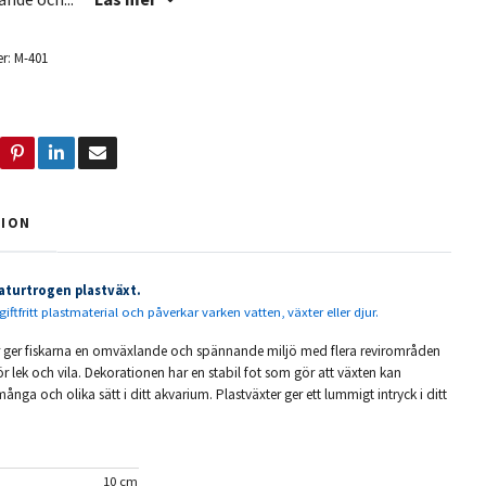
r:
M-401
TION
aturtrogen plastväxt.
giftfritt plastmaterial och påverkar varken vatten, växter eller djur.
r ger fiskarna en omväxlande och spännande miljö med flera revirområden
ör lek och vila. Dekorationen har en stabil fot som gör att växten kan
ånga och olika sätt i ditt akvarium. Plastväxter ger ett lummigt intryck i ditt
10 cm