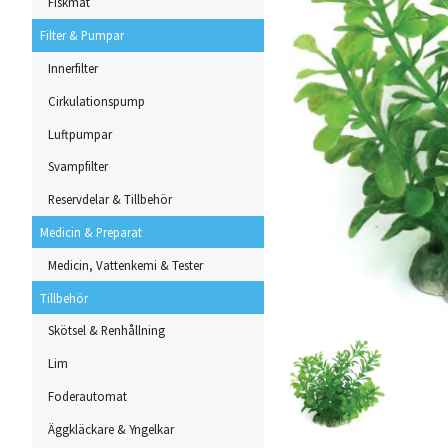
Fiskmat
Filter & Pumpar
Innerfilter
Cirkulationspump
Luftpumpar
Svampfilter
Reservdelar & Tillbehör
Medicin & Preparat
Medicin, Vattenkemi & Tester
Tillbehör
Skötsel & Renhållning
Lim
Foderautomat
Äggkläckare & Yngelkar