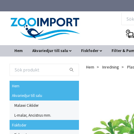
Hem
Akvariedjur till salu
Fiskfoder
Filter & Pu
Hem
Inredning
Pla
Hem
Akvariedjur till salu
Malawi Ciklider
L-malar, Ancistrus mm.
Fiskfoder