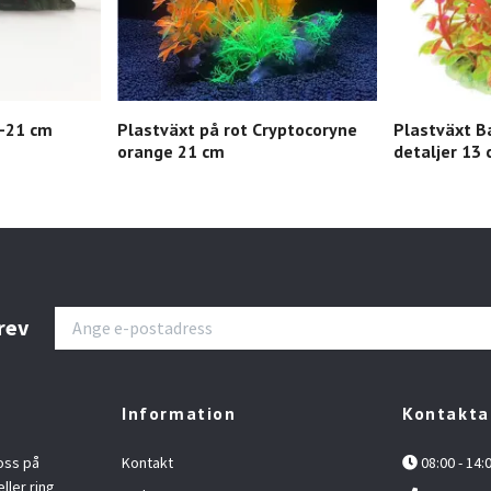
2-21 cm
Plastväxt på rot Cryptocoryne
Plastväxt B
orange 21 cm
detaljer 13
rev
Information
Kontakta
oss på
Kontakt
08:00 - 14:
ller ring