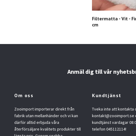
Filtermatta - Vit - F
cm
Anmäl dig till vår nyhetsb
Om oss
Kundtjänst
Zooimport importerar direkt från
Tveka inte att kontakta 
fabrik utan mellanhänder och vi kan
kontakt@zooimport.se
e
därför alltid erbjuda våra
kundtjänst vardagar 08:
återförsäljare kvalitets produkter till
telefon 045112114!
lägsta pris. Genom snabba