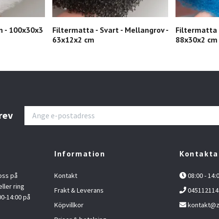
in - 100x30x3
Filtermatta - Svart - Mellangrov -
Filtermatta 
63x12x2 cm
88x30x2 cm
rev
Information
Kontakta
oss på
Kontakt
08:00 - 14:
ller ring
Frakt & Leverans
045112114
00-14:00 på
Köpvillkor
kontakt@z