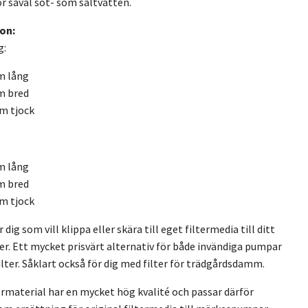
r såväl söt- som saltvatten.
on:
g:
m lång
m bred
cm tjock
m lång
m bred
cm tjock
 dig som vill klippa eller skära till eget filtermedia till ditt
ter. Ett mycket prisvärt alternativ för både invändiga pumpar
ilter. Såklart också för dig med filter för trädgårdsdamm.
ermaterial har en mycket hög kvalité och passar därför