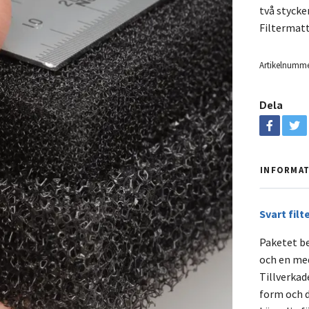
två stycke
Filtermatto
Artikelnumme
Dela
INFORMA
Svart fil
Paketet be
och en med
Tillverkad
form och d