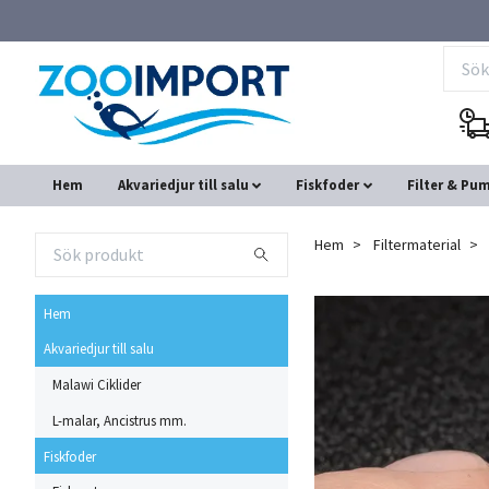
Hem
Akvariedjur till salu
Fiskfoder
Filter & Pu
Hem
Filtermaterial
Hem
Akvariedjur till salu
Malawi Ciklider
L-malar, Ancistrus mm.
Fiskfoder