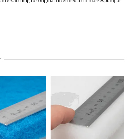
m ersättning för original filtermedia till märkespumpar.