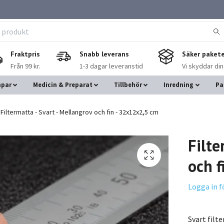
Fraktpris
Snabb leverans
Säker pakete
Från 99 kr.
1-3 dagar leveranstid
Vi skyddar di
mpar
Medicin & Preparat
Tillbehör
Inredning
Pa
Filtermatta - Svart - Mellangrov och fin - 32x12x2,5 cm
Filte
och f
Logga in f
Svart filt