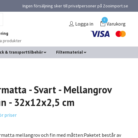
Ingen försäljning sker till privatpersoner på Zooimport.se
0
Logga in
Varukorg
ring
na produkter
ck & transporttilbehör
Filtermaterial
rmatta - Svart - Mellangrov
in - 32x12x2,5 cm
ör priser
ermatta mellangrov och fin med måtten:Paketet består av