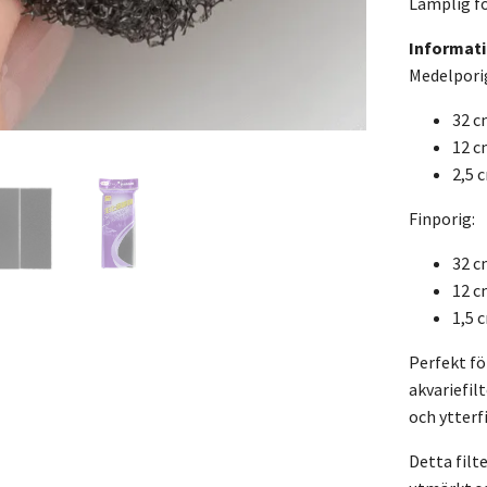
Lämplig fö
Informati
Medelpori
32 c
12 c
2,5 
Finporig:
32 c
12 c
1,5 
Perfekt för
akvariefil
och ytterf
Detta filt