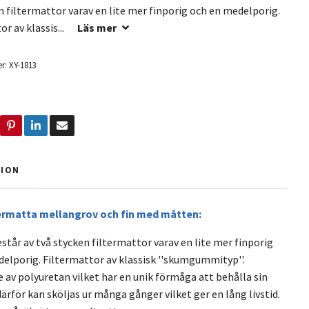
n filtermattor varav en lite mer finporig och en medelporig.
r av klassis...
Läs mer
r:
XY-1813
TION
termatta mellangrov och fin med måtten:
står av två stycken filtermattor varav en lite mer finporig
elporig. Filtermattor av klassisk ''skumgummityp''.
e av polyuretan vilket har en unik förmåga att behålla sin
ärför kan sköljas ur många gånger vilket ger en lång livstid.