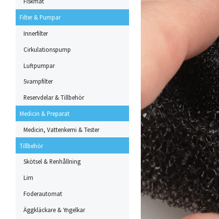
Fiskmat
Filter & Pumpar
Innerfilter
Cirkulationspump
Luftpumpar
Svampfilter
Reservdelar & Tillbehör
Medicin & Preparat
Medicin, Vattenkemi & Tester
Tillbehör
Skötsel & Renhållning
Lim
Foderautomat
Äggkläckare & Yngelkar