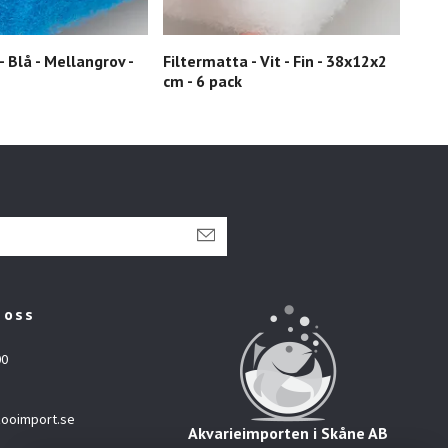
- Blå - Mellangrov -
Filtermatta - Vit - Fin - 38x12x2
Filte
cm - 6 pack
bomu
 oss
00
ooimport.se
Akvarieimporten i Skåne AB