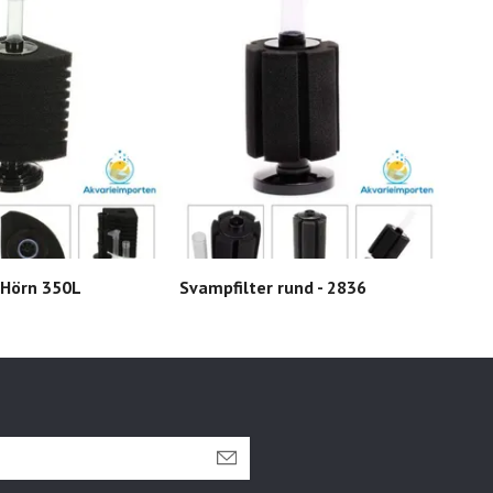
 Hörn 350L
Svampfilter rund - 2836
Svam