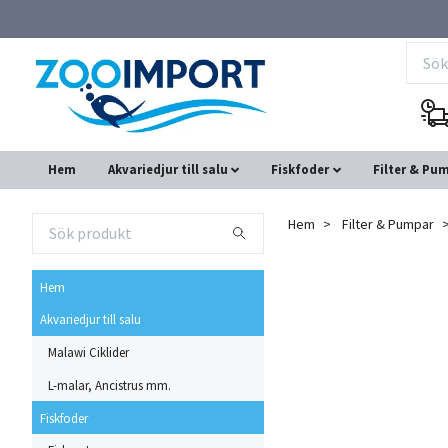
Hem
Akvariedjur till salu
Fiskfoder
Filter & Pu
Hem
Filter & Pumpar
Hem
Akvariedjur till salu
Malawi Ciklider
L-malar, Ancistrus mm.
Fiskfoder