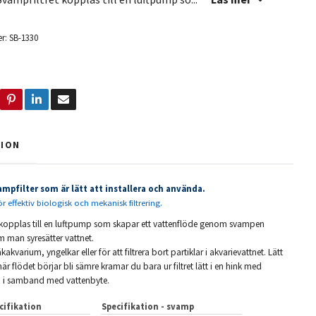
r:
SB-1330
TION
ampfilter som är lätt att installera och använda.
r effektiv biologisk och mekanisk filtrering.
 kopplas till en luftpump som skapar ett vattenflöde genom svampen
m man syresätter vattnet.
kakvarium, yngelkar eller för att filtrera bort partiklar i akvarievattnet. Lätt
när flödet börjar bli sämre kramar du bara ur filtret lätt i en hink med
n i samband med vattenbyte.
cifikation
Specifikation - svamp