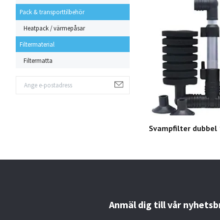
Pack & transporttilbehör
Heatpack / värmepåsar
Filtermaterial
Filtermatta
Svampfilter dubbel
Anmäl dig till vår nyhetsb