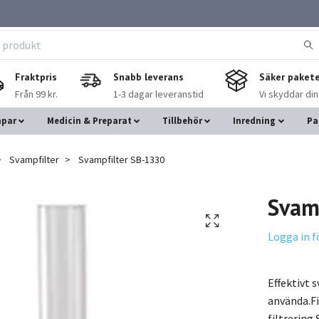
Fraktpris
Snabb leverans
Säker pakete
Från 99 kr.
1-3 dagar leveranstid
Vi skyddar di
mpar
Medicin & Preparat
Tillbehör
Inredning
Pa
Svampfilter
Svampfilter SB-1330
Svam
Logga in f
Effektivt 
använda.Fi
filtrering