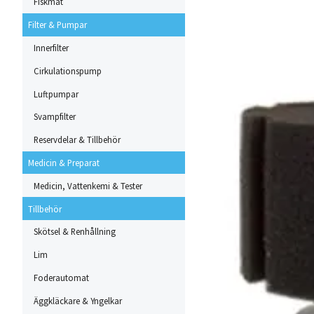
Fiskmat
Filter & Pumpar
Innerfilter
Cirkulationspump
Luftpumpar
Svampfilter
Reservdelar & Tillbehör
Medicin & Preparat
Medicin, Vattenkemi & Tester
Tillbehör
Skötsel & Renhållning
Lim
Foderautomat
Äggkläckare & Yngelkar