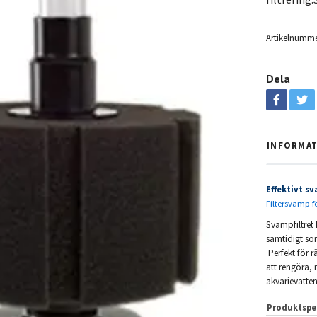
Artikelnumme
Dela
INFORMA
Effektivt sv
Filtersvamp fö
Svampfiltret
samtidigt so
Perfekt för rä
att rengöra, 
akvarievatte
Produktspe