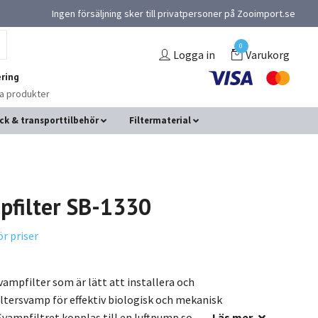
Ingen försäljning sker till privatpersoner på Zooimport.se
0
Logga in
Varukorg
ring
na produkter
ck & transporttilbehör
Filtermaterial
pfilter SB-1330
ör priser
svampfilter som är lätt att installera och
ltersvamp för effektiv biologisk och mekanisk
.Svampfiltret kopplas till en luftpump so...
Läs mer