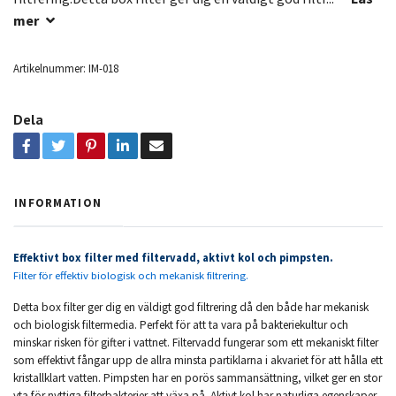
mer
Artikelnummer:
IM-018
Dela
INFORMATION
Effektivt box filter med filtervadd, aktivt kol och pimpsten.
Filter för effektiv biologisk och mekanisk filtrering.
Detta box filter ger dig en väldigt god filtrering då den både har mekanisk
och biologisk filtermedia. Perfekt för att ta vara på bakteriekultur och
minskar risken för gifter i vattnet. Filtervadd fungerar som ett mekaniskt filter
som effektivt fångar upp de allra minsta partiklarna i akvariet för att hålla ett
kristallklart vatten. Pimpsten har en porös sammansättning, vilket ger en stor
yta för nyttiga filterbakterier att växa på. Aktivt kol har naturliga egenskaper