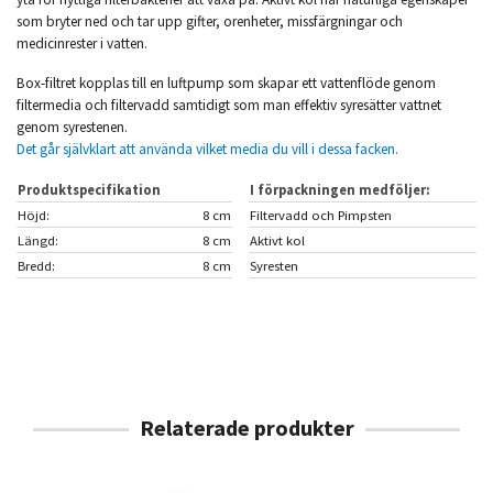
som bryter ned och tar upp gifter, orenheter, missfärgningar och
medicinrester i vatten.
Box-filtret kopplas till en luftpump som skapar ett vattenflöde genom
filtermedia och filtervadd samtidigt som man effektiv syresätter vattnet
genom syrestenen.
Det går självklart att använda vilket media du vill i dessa facken.
Produktspecifikation
I förpackningen medföljer:
Höjd:
8 cm
Filtervadd och Pimpsten
Längd:
8 cm
Aktivt kol
Bredd:
8 cm
Syresten