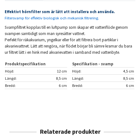
Effektivt hörnfilter som är lätt att installera och använda.
Filtersvamp för effektiv biologisk och mekanisk filtrering.
Svampfiltret kopplas till en luftpump som skapar ett vattenflöde genom
svampen samtidigt som man syresätter vattnet.
Perfekt för räkakvarium, yngelkar eller för att filtrera bort partiklar i
akvarievattnet. Lätt att rengöra, när flödet börjar bli sämre kramar du bara
ur filtret lätt i en hink med akvarievatten i samband med vattenbyte.
Produktspecifikation
Specifikation - svamp
Höjd:
12 cm
Höjd:
4,5 cm
Längd:
8,5 cm
Längd:
8,5 cm
Bredd:
6 cm
Bredd:
6 cm