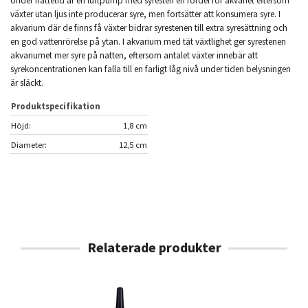
Under nattetid är en luftpump med syresten en fördel för akvariet eftersom
växter utan ljus inte producerar syre, men fortsätter att konsumera syre. I
akvarium där de finns få växter bidrar syrestenen till extra syresättning och
en god vattenrörelse på ytan. I akvarium med tät växtlighet ger syrestenen
akvariumet mer syre på natten, eftersom antalet växter innebär att
syrekoncentrationen kan falla till en farligt låg nivå under tiden belysningen
är släckt.
Produktspecifikation
Höjd:
1,8 cm
Diameter:
12,5 cm