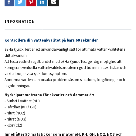
INFORMATION
Kontrollera din vattenkvalitet på bara 60 sekunder.
eSHa Quick Test är ett användarvänligt sätt för att mäta vattenkvaliteten i
ditt akvarium.
Att testa vattnet regelbundet med eSHa Quick Test ger dig möjlighet att
korrigera eventuella vattenkvalitetsproblem i god tid innan t.ex. fiskar och
växter börjar visa sjukdomssymptom.
Abnorma värden kan orsaka problem såsom sjukdom, förgiftningar och
algblomningar.
Nyckelparametrarna för akvarier och dammar är:
- Surhet i vattnet (pH)
- Hårdhet (KH / GH)
- Nitrit (NO2)
- Nitrat (NO3)
- Klor (Cl2)
Innehåller 50 mätstickor som mäter pH, KH, GH, NO2, NO3 och