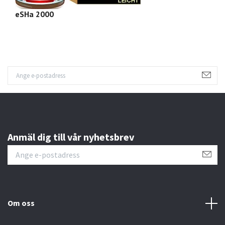
eSHa 2000
e
Anmäl dig till vår nyhetsbrev
Om oss