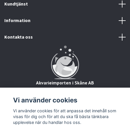
Kundtjänst
Information
Kontakta oss
Akvarieimporten i Skåne AB
Hörjavägen 2
28234 Tyringe
Vi använder cookies
Org.nr: 559093-8832
Vi använder cookies för att anpassa det innehåll som
visas för dig och för att du ska få bästa tänkbara
upplevelse när du handlar hos oss.