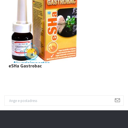
eSHa Gastrobac
e