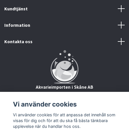
Kundtjänst
Information
Kontakta oss
Akvarieimporten i Skåne AB
Hörjavägen 2
28234 Tyringe
Vi använder cookies
Org.nr: 559093-8832
Vi använder cookies för att anpassa det innehåll som
visas för dig och för att du ska få bästa tänkbara
upplevelse när du handlar hos oss.