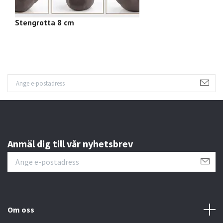
Stengrotta 8 cm
P
Anmäl dig till vår nyhetsbrev
Om oss