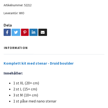
Artikelnummer:
52212
Leverantör:
WIO
Dela
INFORMATION
Komplett kit med stenar - Druid boulder
Innehåller:
1 st XL (20+ cm)
2 st L (15+ cm)
3 st M (10+ cm)
1 st påse med nano stenar