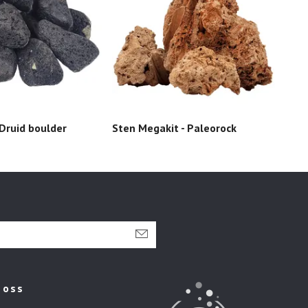
 Druid boulder
Sten Megakit - Paleorock
Akva
 oss