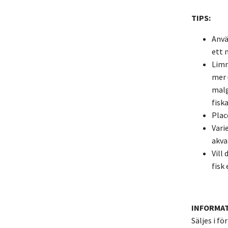
TIPS:
Anvä
ett 
Limm
mer 
malg
fiska
Plac
Vari
akva
Vill
fisk
INFORMAT
Säljes i f