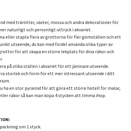
nd med trärötter, växter, mossa och andra dekorationer för
mer naturligt och personligt uttryck i akvariet.
a eller stapla flera av grottorna för fler gömställen och ett
unikt utseende, du kan med fördel använda olika typer av
rottor för att skapa en större lekplats för dina räkor och
r.
era på olika ställen i akvariet för ett jämnare utseende.
era storlek och form för ett mer intressant utseende i ditt
rium.
 du ha en stor pyramid för att göra ett större hotell för malar,
 eller räkor så kan man köpa 4 stycken att limma ihop.
ION:
örpackning om 1 styck.