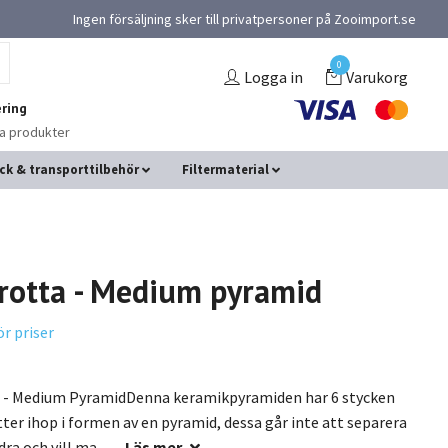
Ingen försäljning sker till privatpersoner på Zooimport.se
0
Logga in
Varukorg
ring
na produkter
ck & transporttilbehör
Filtermaterial
rotta - Medium pyramid
ör priser
 - Medium PyramidDenna keramikpyramiden har 6 stycken
tter ihop i formen av en pyramid, dessa går inte att separera
ra och vill ma...
Läs mer