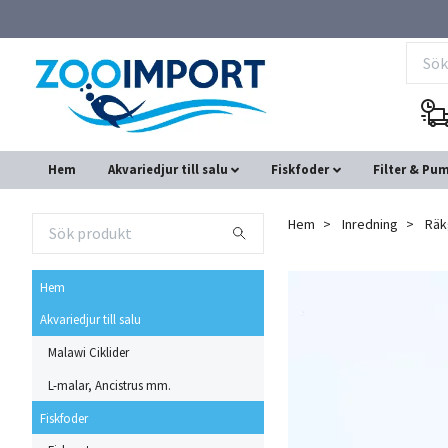
Hem
Akvariedjur till salu
Fiskfoder
Filter & Pu
Hem
Inredning
Räk
Hem
Akvariedjur till salu
Malawi Ciklider
L-malar, Ancistrus mm.
Fiskfoder