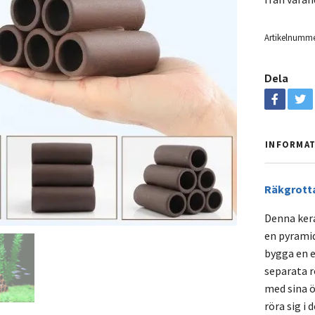
Artikelnumme
Dela
INFORMA
Räkgrott
Denna kera
en pyramid
bygga en e
separata r
med sina ö
röra sig i 