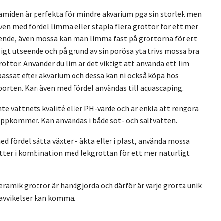
miden är perfekta för mindre akvarium pga sin storlek men
en med fördel limma eller stapla flera grottor för ett mer
ende, även mossa kan man limma fast på grottorna för ett
igt utseende och på grund av sin porösa yta trivs mossa bra
rottor. Använder du lim är det viktigt att använda ett lim
assat efter akvarium och dessa kan ni också köpa hos
orten. Kan även med fördel användas till aquascaping.
nte vattnets kvalité eller PH-värde och är enkla att rengöra
ppkommer. Kan användas i både söt- och saltvatten.
d fördel sätta växter - äkta eller i plast, använda mossa
ötter i kombination med lekgrottan för ett mer naturligt
keramik grottor är handgjorda och därför är varje grotta unik
 avvikelser kan komma.