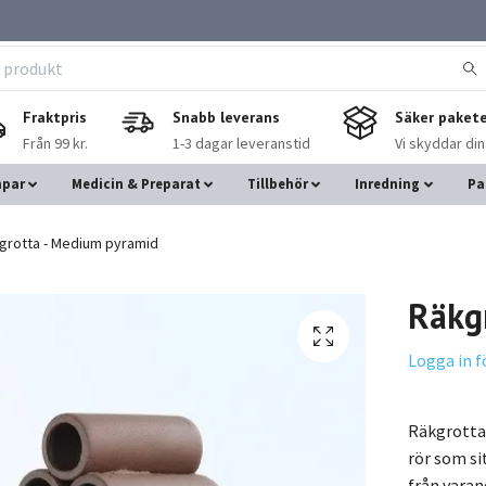
Fraktpris
Snabb leverans
Säker pakete
Från 99 kr.
1-3 dagar leveranstid
Vi skyddar di
mpar
Medicin & Preparat
Tillbehör
Inredning
Pa
grotta - Medium pyramid
Räkg
Logga in f
Räkgrotta
rör som si
från varand