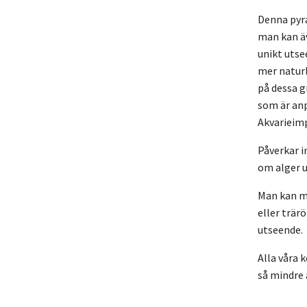
Denna pyra
man kan äv
unikt utse
mer naturl
på dessa g
som är anp
Akvarieimp
Påverkar i
om alger u
Man kan me
eller trär
utseende.
Alla våra 
så mindre