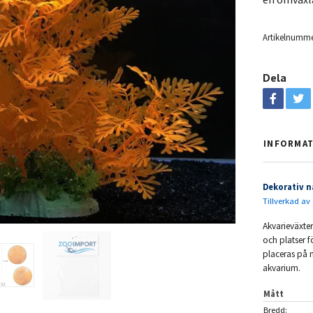
Artikelnumme
Dela
INFORMA
Dekorativ n
Tillverkad av 
Akvarieväxte
och platser f
placeras på m
akvarium.
Mått
Bredd: