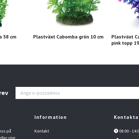
a 58 cm
Plastväxt Cabomba grön 10 cm
Plastväxt C
pink topp 1
rev
Information
Kontakta
oss på
Kontakt
08:00 - 14:
ller ring