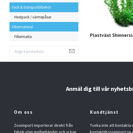
Pack & transporttilbehör
Heatpack / värmepåsar
Filtermaterial
Plastväxt Shinnersi
Filtermatta
Anmäl dig till vår nyhetsb
Om oss
Kundtjänst
Zooimport importerar direkt från
Tveka inte att kontakta 
fabrik utan mellanhänder och vi kan
kontakt@zooimport.se
e