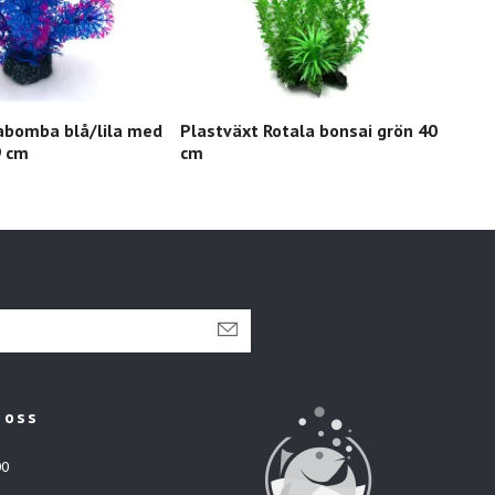
abomba blå/lila med
Plastväxt Rotala bonsai grön 40
Pla
9 cm
cm
grön
 oss
00