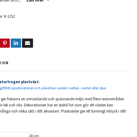
r:
K-1152
TION
aturtrogen plastväxt.
giftfritt plastmaterial och påverkar varken vatten, växter eller djur.
r ger fiskarna en omväxlande och spännande miljö med flera revirområden
ör lek och vila. Dekorationen har en stabil fot som gör att växten kan
ånga och olika sätt i ditt akvarium. Plastväxter ger ett lummigt intryck i ditt
20 cm