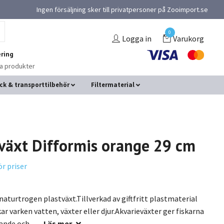
Ingen försäljning sker till privatpersoner på Zooimport.se
0
Logga in
Varukorg
ring
na produkter
ck & transporttilbehör
Filtermaterial
tväxt Difformis orange 29 cm
ör priser
naturtrogen plastväxt.Tillverkad av giftfritt plastmaterial
ar varken vatten, växter eller djur.Akvarieväxter ger fiskarna
nde och...
Läs mer