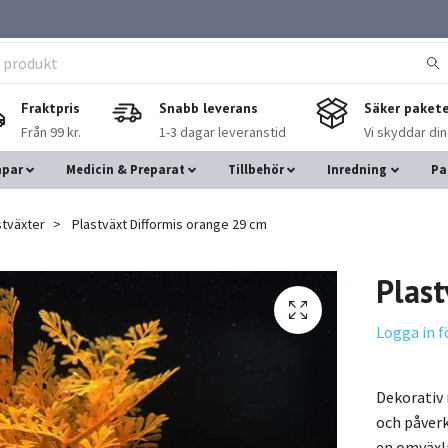
Fraktpris
Snabb leverans
Säker pakete
Från 99 kr.
1-3 dagar leveranstid
Vi skyddar di
mpar
Medicin & Preparat
Tillbehör
Inredning
Pa
stväxter
Plastväxt Difformis orange 29 cm
Plas
Logga in f
Dekorativ 
och påverk
en omväxla