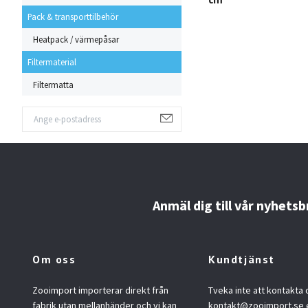
Pack & transporttilbehör
Heatpack / värmepåsar
Filtermaterial
Filtermatta
Anmäl dig till vår nyhetsb
Om oss
Kundtjänst
Zooimport importerar direkt från
Tveka inte att kontakta 
fabrik utan mellanhänder och vi kan
kontakt@zooimport.se
e