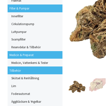
Fiskmat
Filter & Pumpar
Innerfilter
Cirkulationspump
Luftpumpar
Svampfilter
Reservdelar & Tillbehör
Medicin & Preparat
Medicin, Vattenkemi & Tester
Tillbehör
Skötsel & Renhållning
Lim
Foderautomat
Äggkläckare & Yngelkar