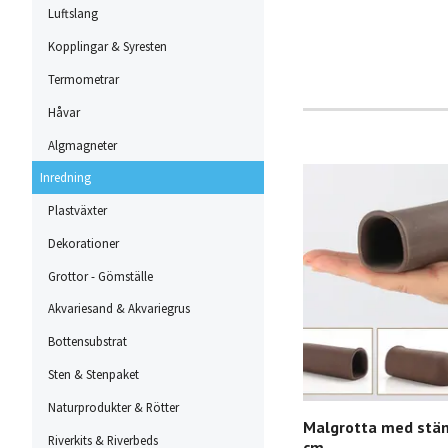
Luftslang
Kopplingar & Syresten
Termometrar
Håvar
Algmagneter
Inredning
Plastväxter
Dekorationer
Grottor - Gömställe
Akvariesand & Akvariegrus
Bottensubstrat
Sten & Stenpaket
Naturprodukter & Rötter
Malgrotta med stä
Riverkits & Riverbeds
cm