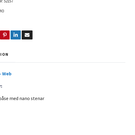
r:
52157
IO
TION
 - Web
:
 påse med nano stenar