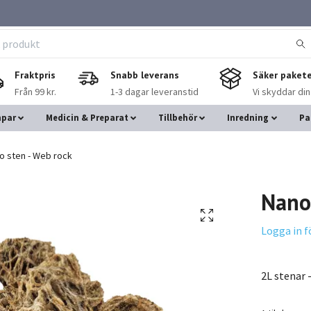
Fraktpris
Snabb leverans
Säker pakete
Från 99 kr.
1-3 dagar leveranstid
Vi skyddar di
mpar
Medicin & Preparat
Tillbehör
Inredning
Pa
 sten - Web rock
Nano 
Logga in f
2L stenar 