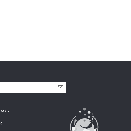
 oss
00