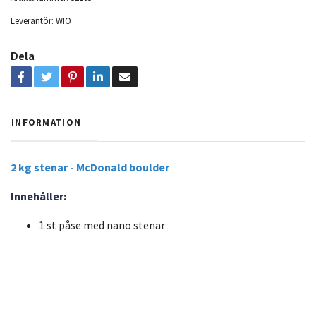
Leverantör:
WIO
Dela
INFORMATION
2 kg stenar - McDonald boulder
Innehåller:
1 st påse med nano stenar