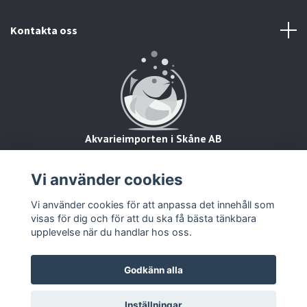
Kontakta oss
Akvarieimporten i Skåne AB
Hörjavägen 2
28234 Tyringe
Vi använder cookies
Org.nr: 559093-8832
Vi använder cookies för att anpassa det innehåll som
visas för dig och för att du ska få bästa tänkbara
upplevelse när du handlar hos oss.
Godkänn alla
© 2026 Zooimport
Inställningar