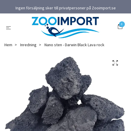
Ingen försäljning sker till privatpersoner på Zooimport.se
0
Hem
Inredning
Nano sten - Darwin Black Lava rock