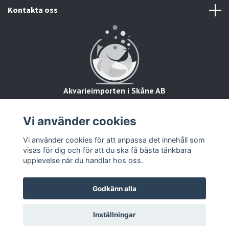
Kontakta oss
Akvarieimporten i Skåne AB
Hörjavägen 2
28234 Tyringe
Vi använder cookies
Org.nr: 559093-8832
Vi använder cookies för att anpassa det innehåll som
visas för dig och för att du ska få bästa tänkbara
upplevelse när du handlar hos oss.
Godkänn alla
© 2026 Zooimport
Inställningar