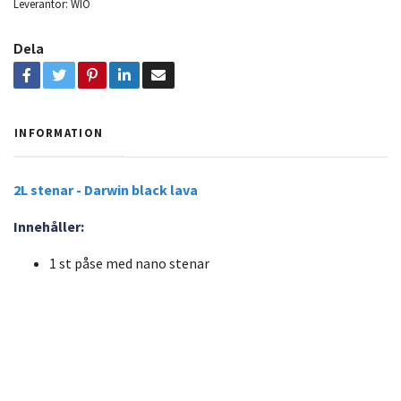
Leverantör:
WIO
Dela
INFORMATION
2L stenar - Darwin black lava
Innehåller:
1 st påse med nano stenar