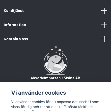
Kundtjänst
Information
Kontakta oss
Akvarieimporten i Skåne AB
Hörjavägen 2
28234 Tyringe
Vi använder cookies
Org.nr: 559093-8832
Vi använder cookies för att anpassa det innehåll som
visas för dig och för att du ska få bästa tänkbara