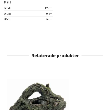
Mått
Bredd:
12 cm
Djup:
9 cm
Höjd:
9 cm