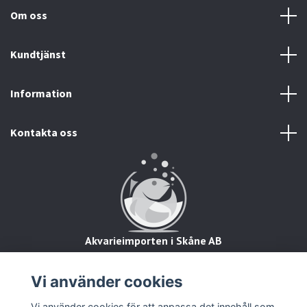
Om oss
Kundtjänst
Information
Kontakta oss
Akvarieimporten i Skåne AB
Hörjavägen 2
28234 Tyringe
Vi använder cookies
Org.nr: 559093-8832
Vi använder cookies för att anpassa det innehåll som