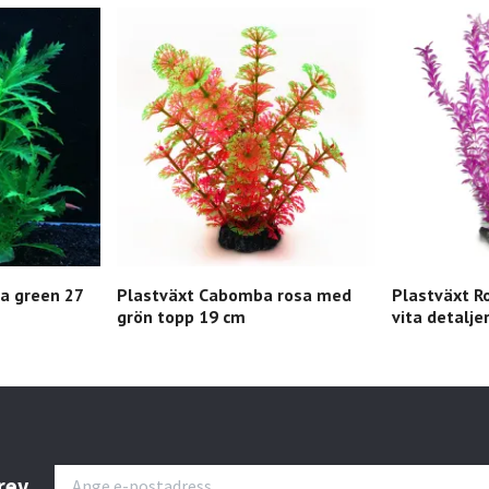
da green 27
Plastväxt Cabomba rosa med
Plastväxt R
grön topp 19 cm
vita detalje
rev