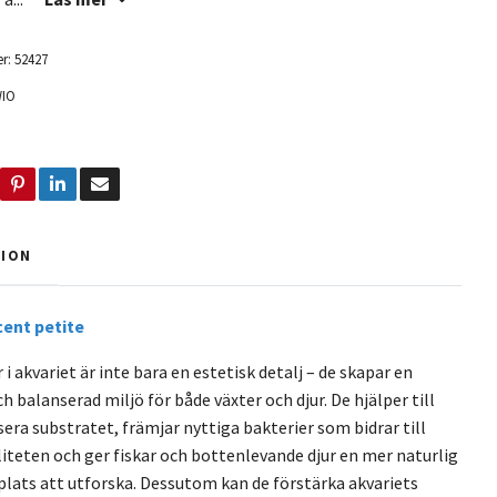
r:
52427
IO
TION
ent petite
i akvariet är inte bara en estetisk detalj – de skapar en
h balanserad miljö för både växter och djur. De hjälper till
isera substratet, främjar nyttiga bakterier som bidrar till
iteten och ger fiskar och bottenlevande djur en mer naturlig
plats att utforska. Dessutom kan de förstärka akvariets