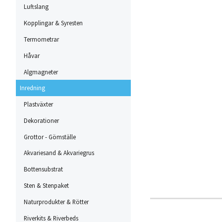
Luftslang
Kopplingar & Syresten
Termometrar
Håvar
Algmagneter
Inredning
Plastväxter
Dekorationer
Grottor - Gömställe
Akvariesand & Akvariegrus
Bottensubstrat
Sten & Stenpaket
Naturprodukter & Rötter
Riverkits & Riverbeds