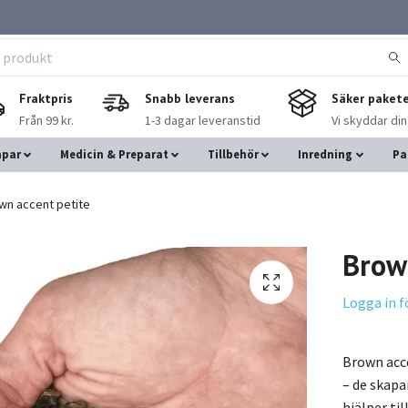
Fraktpris
Snabb leverans
Säker pakete
Från 99 kr.
1-3 dagar leveranstid
Vi skyddar di
mpar
Medicin & Preparat
Tillbehör
Inredning
Pa
wn accent petite
Brow
Logga in f
Brown acce
– de skapa
hjälper till