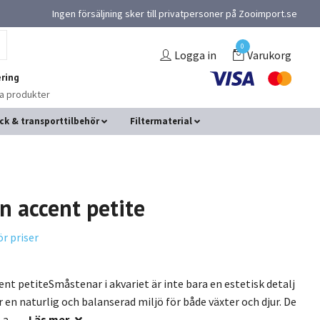
Ingen försäljning sker till privatpersoner på Zooimport.se
0
Logga in
Varukorg
ring
na produkter
ck & transporttilbehör
Filtermaterial
n accent petite
ör priser
nt petiteSmåstenar i akvariet är inte bara en estetisk detalj
r en naturlig och balanserad miljö för både växter och djur. De
 a...
Läs mer