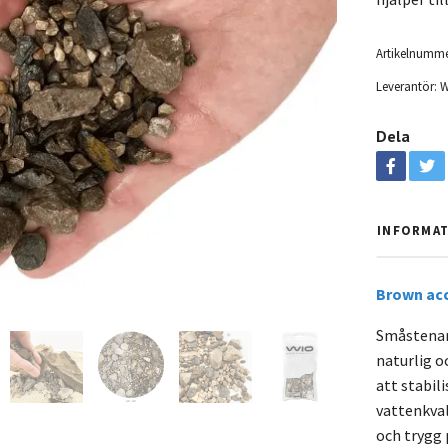
Artikelnumme
Leverantör:
W
Dela
INFORMA
Brown acc
Småstenar 
naturlig oc
att stabil
vattenkval
och trygg 