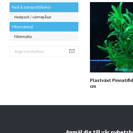
Pack & transporttilbehör
Heatpack / värmepåsar
Filtermaterial
Filtermatta
Plastväxt Pinnatifi
cm
Anmäl dig till vår nyhetsb