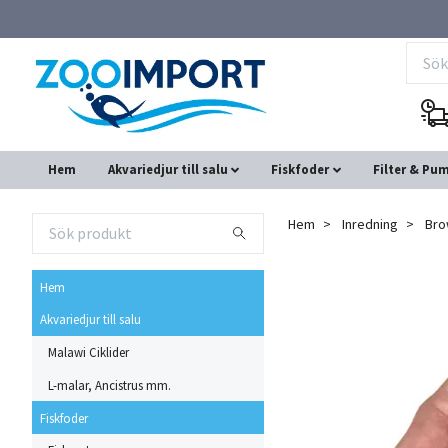
Hem
Akvariedjur till salu
Fiskfoder
Filter & Pu
Hem
Inredning
Bro
Hem
Akvariedjur till salu
Malawi Ciklider
L-malar, Ancistrus mm.
Fiskfoder