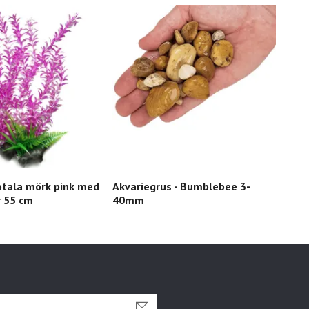
otala mörk pink med
Akvariegrus - Bumblebee 3-
Can
r 55 cm
40mm