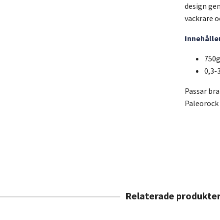
design gen
vackrare o
Innehåller
750g
0,3
Passar bra
Paleorock 