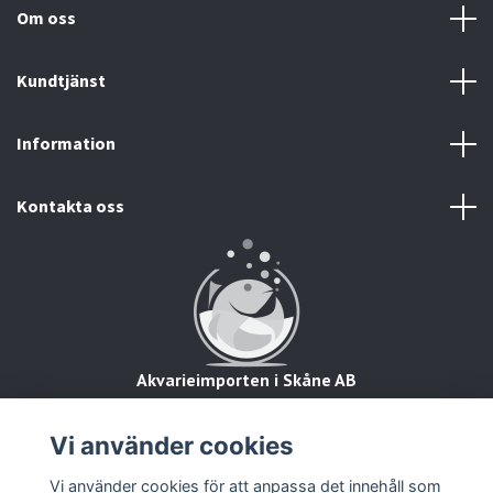
Om oss
Kundtjänst
Information
Kontakta oss
Akvarieimporten i Skåne AB
Hörjavägen 2
28234 Tyringe
Vi använder cookies
Org.nr: 559093-8832
Vi använder cookies för att anpassa det innehåll som