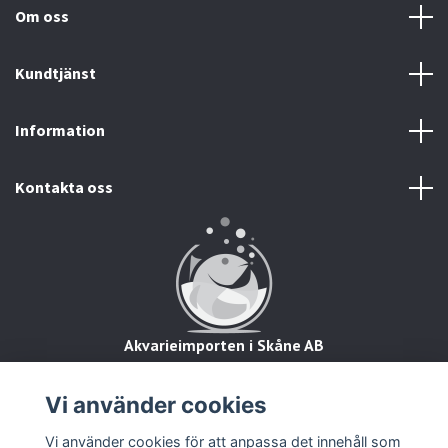
Om oss
Kundtjänst
Information
Kontakta oss
Akvarieimporten i Skåne AB
Hörjavägen 2
28234 Tyringe
Vi använder cookies
Org.nr: 559093-8832
Vi använder cookies för att anpassa det innehåll som