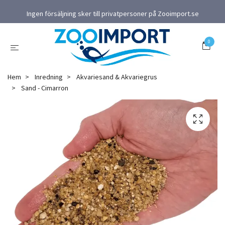
Ingen försäljning sker till privatpersoner på Zooimport.se
0
Hem
Inredning
Akvariesand & Akvariegrus
Sand - Cimarron