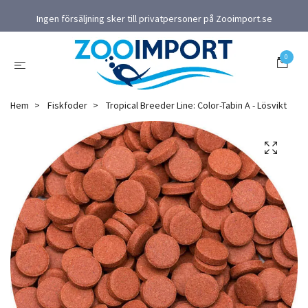
Ingen försäljning sker till privatpersoner på Zooimport.se
0
Hem
Fiskfoder
Tropical Breeder Line: Color-Tabin A - Lösvikt