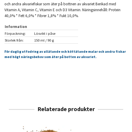
och andra akvariefiskar som äter på bottnen av akvariet Berikad med
Vitamin A, Vitamin C, Vitamin E och D3 Vitamin. Näringsinnehåll: Protein
40,0% * Fett 6,0% * Fibrer 1,8% * Fukt 10,0%.
Information
Förpackning:
Lösvikt i påse
Storlek från:
150 ml / 90 g
För daglig utfodring av allätande och köttätande malar och andra fiskar
med högt näringsbehov som äter på botten av akvariet.