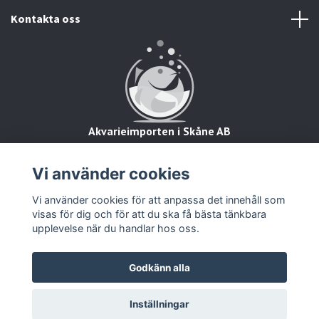
Kontakta oss
Akvarieimporten i Skåne AB
Hörjavägen 2
28234 Tyringe
Vi använder cookies
Org.nr: 559093-8832
Vi använder cookies för att anpassa det innehåll som
visas för dig och för att du ska få bästa tänkbara
upplevelse när du handlar hos oss.
Godkänn alla
© 2026 Zooimport
Inställningar