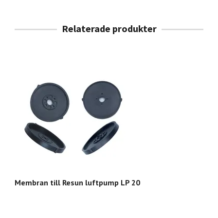
Membran till Resun luftpump LP 20
M