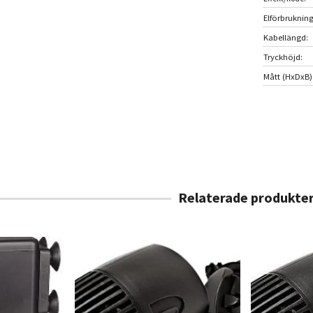
Elförbrukning
Kabellängd:
Tryckhöjd:
Mått (HxDxB)