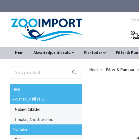
Hem
Akvariedjur till salu
Fiskfoder
Filter & Pu
Hem
Filter & Pumpar
Hem
Akvariedjur till salu
Malawi Ciklider
L-malar, Ancistrus mm.
Fiskfoder