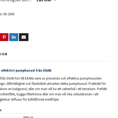
r:
EK-2500
TION
h effektivt pumphuvud från EKAN
ån EKAN hör till EKANs serie av prisvärda och effektiva pumphuvuden.
n, tillförlitlighet och flexibilitet utmärker detta pumphuvud. Praktiskt för
om en bakgrund, eller om man vill ha ett vattenfall i ett terrarium. Perfekt
bottenfilter, bygga filterhörna eller om man vill öka cirkulationen i sitt
erbar diffusor för lufttillförsel medföljer.
a
2800 l/h