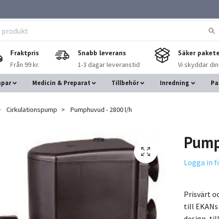
Fraktpris
Snabb leverans
Säker pakete
Från 99 kr.
1-3 dagar leveranstid
Vi skyddar di
mpar
Medicin & Preparat
Tillbehör
Inredning
Pa
Cirkulationspump
Pumphuvud - 2800 l/h
Pump
Logga in f
Prisvärt 
till EKANs
design, til