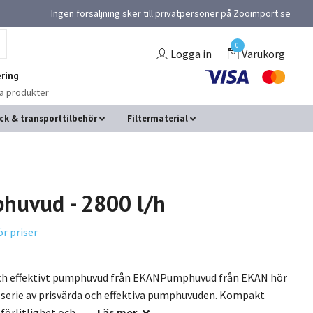
Ingen försäljning sker till privatpersoner på Zooimport.se
0
Logga in
Varukorg
ring
na produkter
ck & transporttilbehör
Filtermaterial
huvud - 2800 l/h
ör priser
och effektivt pumphuvud från EKANPumphuvud från EKAN hör
 serie av prisvärda och effektiva pumphuvuden. Kompakt
lförlitlighet och ...
Läs mer