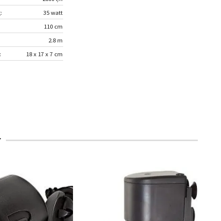
:
35 watt
110 cm
2.8 m
:
18 x 17 x 7 cm