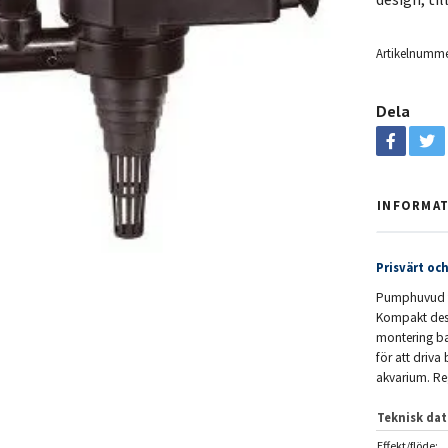
Artikelnumme
Dela
INFORMA
Prisvärt oc
Pumphuvud fr
Kompakt desig
montering bak
för att driva 
akvarium. Regl
Teknisk dat
Effekt/flöde: