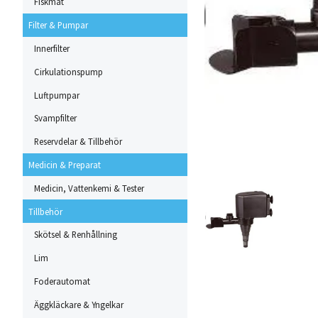
Fiskmat
Filter & Pumpar
Innerfilter
Cirkulationspump
Luftpumpar
Svampfilter
Reservdelar & Tillbehör
Medicin & Preparat
Medicin, Vattenkemi & Tester
Tillbehör
Skötsel & Renhållning
Lim
Foderautomat
Äggkläckare & Yngelkar