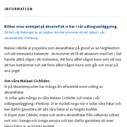
INFORMATION
Bilden visar exempel på akvariefisk vi har i vår odlingsanläggning.
Så fort vår fiskyngel är av säljbar storlek kommer de att säljas i vår
akvariebutik i Perstorp.
Malawi ciklider är populära som akvariefiskar på grund av sin färgrikedom
och sitt intressanta beteende - du kommer att få ett akvarium med fart i. Det
händer alltid något i ett malawikar, det finns alltid någon hane som vill visa
att han bestämmer och det finns alltid någon hona som går och ruvar på
sina yngel.
Om våra Malawi Cichlider.
Vi på Akvarieimporten har många års erfarenhet inom odling av
akvariefiskar.
Vi odlar själv många av våra Malawi Cichlider och malar i vår
odlingsanläggning i Perstorp. Vi är mycket noga när vi odlar våra fiskar och
kan därför garantera att alla våra fiskar är av högsta kvalitet.
Vi köper även Ciklider, malar och andra akvariefiskar från välkända odlare
runt om i Sverige och övriga europa och kan därför garantera att även
dessa fiskar är av högsta kvalitet.