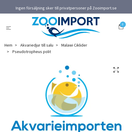
Ingen försäljning sker till privatpersoner på Zooimport.se
0
Hem
Akvariedjur till salu
Malawi Ciklider
Pseudotropheus polit