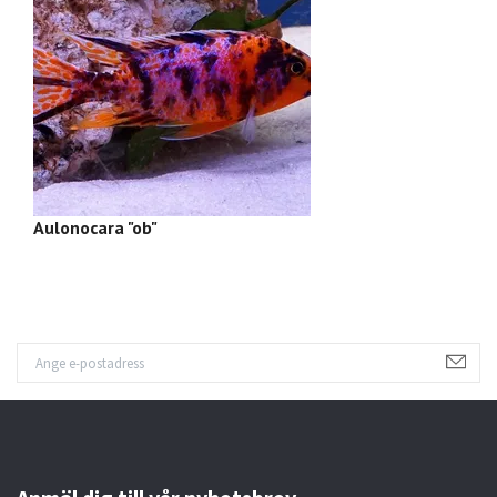
Aulonocara "ob"
P