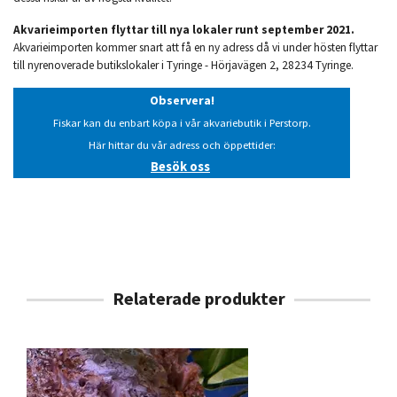
Akvarieimporten flyttar till nya lokaler runt september 2021.
Akvarieimporten kommer snart att få en ny adress då vi under hösten flyttar
till nyrenoverade butikslokaler i Tyringe - Hörjavägen 2, 28234 Tyringe.
Observera!
Fiskar kan du enbart köpa i vår akvariebutik i Perstorp.
Här hittar du vår adress och öppettider:
Besök oss