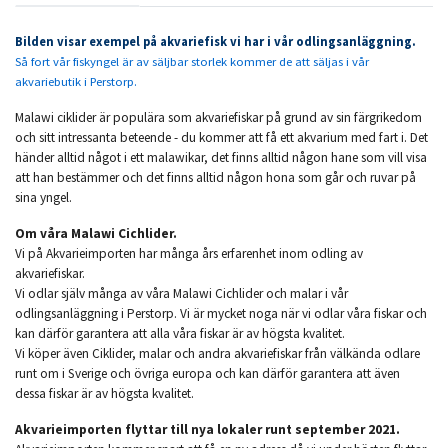
Bilden visar exempel på akvariefisk vi har i vår odlingsanläggning.
Så fort vår fiskyngel är av säljbar storlek kommer de att säljas i vår
akvariebutik i Perstorp.
Malawi ciklider är populära som akvariefiskar på grund av sin färgrikedom
och sitt intressanta beteende - du kommer att få ett akvarium med fart i. Det
händer alltid något i ett malawikar, det finns alltid någon hane som vill visa
att han bestämmer och det finns alltid någon hona som går och ruvar på
sina yngel.
Om våra Malawi Cichlider.
Vi på Akvarieimporten har många års erfarenhet inom odling av
akvariefiskar.
Vi odlar själv många av våra Malawi Cichlider och malar i vår
odlingsanläggning i Perstorp. Vi är mycket noga när vi odlar våra fiskar och
kan därför garantera att alla våra fiskar är av högsta kvalitet.
Vi köper även Ciklider, malar och andra akvariefiskar från välkända odlare
runt om i Sverige och övriga europa och kan därför garantera att även
dessa fiskar är av högsta kvalitet.
Akvarieimporten flyttar till nya lokaler runt september 2021.