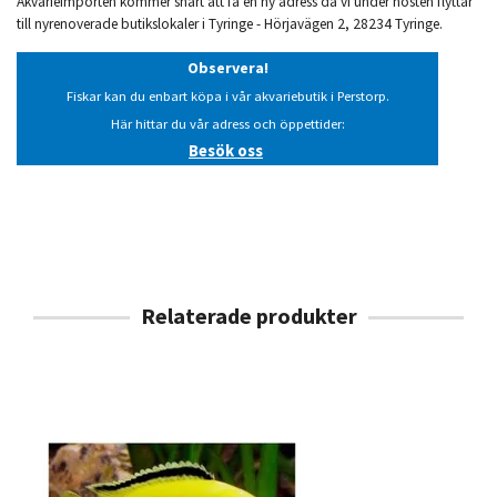
Akvarieimporten kommer snart att få en ny adress då vi under hösten flyttar
till nyrenoverade butikslokaler i Tyringe - Hörjavägen 2, 28234 Tyringe.
Observera!
Fiskar kan du enbart köpa i vår akvariebutik i Perstorp.
Här hittar du vår adress och öppettider:
Besök oss