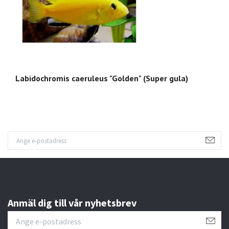
Labidochromis caeruleus "Golden" (Super gula)
L
Anmäl dig till vår nyhetsbrev