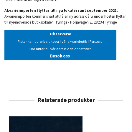
Akvarieimporten flyttar till nya lokaler runt september 2021.
Akvarieimporten kommer snart att få en ny adress då vi under hösten flyttar
till nyrenoverade butikslokaler i Tyringe - Hörjavägen 2, 28234 Tyringe.
Observera!
Fiskar kan du enbart köpa i vår akvariebutik i Perstorp.
Här hittar du vår adress och öppettider:
Besök oss