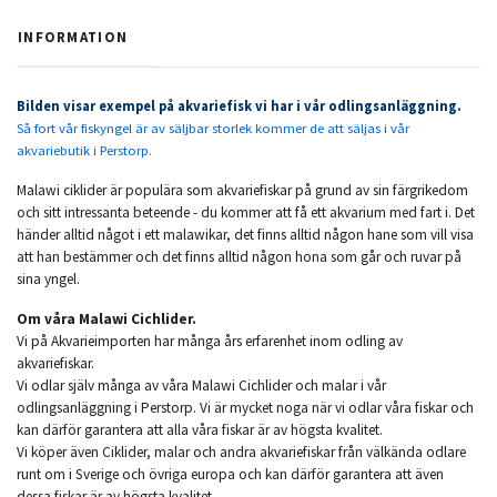
INFORMATION
Bilden visar exempel på akvariefisk vi har i vår odlingsanläggning.
Så fort vår fiskyngel är av säljbar storlek kommer de att säljas i vår
akvariebutik i Perstorp.
Malawi ciklider är populära som akvariefiskar på grund av sin färgrikedom
och sitt intressanta beteende - du kommer att få ett akvarium med fart i. Det
händer alltid något i ett malawikar, det finns alltid någon hane som vill visa
att han bestämmer och det finns alltid någon hona som går och ruvar på
sina yngel.
Om våra Malawi Cichlider.
Vi på Akvarieimporten har många års erfarenhet inom odling av
akvariefiskar.
Vi odlar själv många av våra Malawi Cichlider och malar i vår
odlingsanläggning i Perstorp. Vi är mycket noga när vi odlar våra fiskar och
kan därför garantera att alla våra fiskar är av högsta kvalitet.
Vi köper även Ciklider, malar och andra akvariefiskar från välkända odlare
runt om i Sverige och övriga europa och kan därför garantera att även
dessa fiskar är av högsta kvalitet.