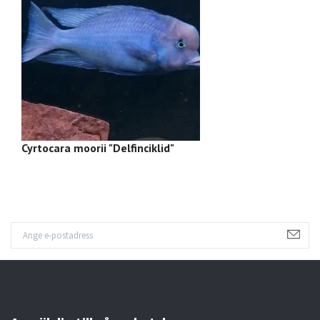
Cyrtocara moorii "Delfinciklid"
L