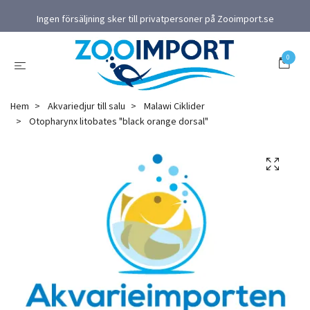
Ingen försäljning sker till privatpersoner på Zooimport.se
0
Hem
Akvariedjur till salu
Malawi Ciklider
Otopharynx litobates "black orange dorsal"