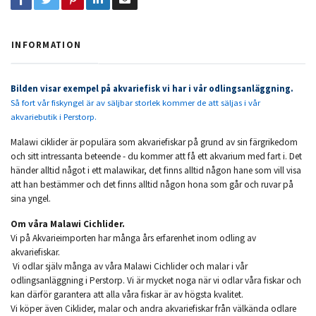
INFORMATION
Bilden visar exempel på akvariefisk vi har i vår odlingsanläggning.
Så fort vår fiskyngel är av säljbar storlek kommer de att säljas i vår
akvariebutik i Perstorp.
Malawi ciklider är populära som akvariefiskar på grund av sin färgrikedom
och sitt intressanta beteende - du kommer att få ett akvarium med fart i. Det
händer alltid något i ett malawikar, det finns alltid någon hane som vill visa
att han bestämmer och det finns alltid någon hona som går och ruvar på
sina yngel.
Om våra Malawi Cichlider.
Vi på Akvarieimporten har många års erfarenhet inom odling av
akvariefiskar.
Vi odlar själv många av våra Malawi Cichlider och malar i vår
odlingsanläggning i Perstorp. Vi är mycket noga när vi odlar våra fiskar och
kan därför garantera att alla våra fiskar är av högsta kvalitet.
Vi köper även Ciklider, malar och andra akvariefiskar från välkända odlare