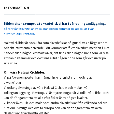
INFORMATION
Bilden visar exempel på akvariefisk vi har i vår odlingsanläggning.
Så fort vår fiskyngel är av säljbar storlek kommer de att säljas i vår
akvariebutik i Perstorp.
Malawi ciklider är populära som akvariefiskar på grund av sin färgrikedom
och sitt intressanta beteende - du kommer att få ett akvarium med fart i. Det
händer alltid något i ett malawikar, det finns alltid någon hane som vill visa
att han bestämmer och det finns alltid någon hona som går och ruvar på
sina yngel.
Om våra Malawi Cichlider.
Vi på Akvarieimporten har många års erfarenhet inom odling av
akvariefiskar.
Vi odlar själv många av våra Malawi Cichlider och malar i vår
odlingsanläggning i Perstorp. Vi är mycket noga när vi odlar våra fiskar och
kan därför garantera att alla våra fiskar är av högsta kvalitet.
Vi köper även Ciklider, malar och andra akvariefiskar från välkända odlare
runt om i Sverige och övriga europa och kan därför garantera att även
dessa fiskar är av högsta kvalitet.