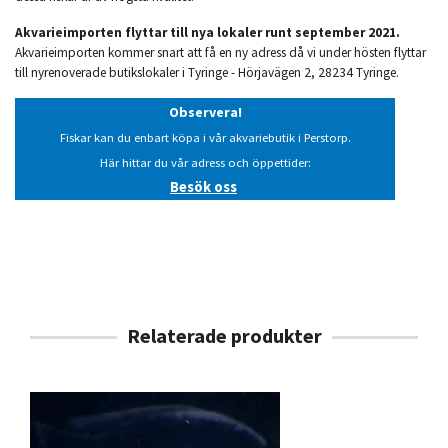
Akvarieimporten flyttar till nya lokaler runt september 2021.
Akvarieimporten kommer snart att få en ny adress då vi under hösten flyttar
till nyrenoverade butikslokaler i Tyringe - Hörjavägen 2, 28234 Tyringe.
Observera!
Fiskar kan du enbart köpa i vår akvariebutik i Perstorp.
Här hittar du vår adress och öppettider:
Besök oss