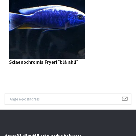
Sciaenochromis Fryeri "blå ahli"
M