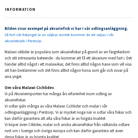
INFORMATION
Bilden visar exempel på akvariefisk vi har i vår odlingsanläggning.
Så fort vår fiskyngel är av säljbar storlek kommer de att säljas i vår
akvariebutik i Perstorp.
Malawi ciklider är populära som akvariefiskar på grund av sin färgrikedom
och sitt intressanta beteende - du kommer att få ett akvarium med fart i. Det
händer alltid något i ett malawikar, det finns alltid någon hane som vill visa
att han bestämmer och det finns alltid någon hona som går och ruvar på
sina yngel.
Om våra Malawi Cichlider.
Vi på Akvarieimporten har många års erfarenhet inom odling av
akvariefiskar.
Vi odlar själv många av våra Malawi Cichlider och malar i vår
odlingsanläggning i Perstorp. Vi är mycket noga när vi odlar våra fiskar och
kan därför garantera att alla våra fiskar är av högsta kvalitet.
Vi köper även Ciklider, malar och andra akvariefiskar från välkända odlare
runt om i Sverige och övriga europa och kan därför garantera att även
dessa fiskar är av högsta kvalitet.