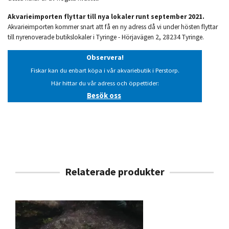
Akvarieimporten flyttar till nya lokaler runt september 2021.
Akvarieimporten kommer snart att få en ny adress då vi under hösten flyttar
till nyrenoverade butikslokaler i Tyringe - Hörjavägen 2, 28234 Tyringe.
Observera!
Fiskar kan du enbart köpa i vår akvariebutik i Perstorp.
Här hittar du vår adress och öppettider:
Besök oss