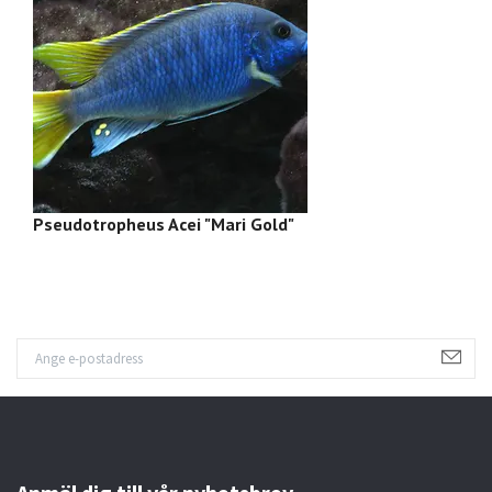
Pseudotropheus Acei "Mari Gold"
M