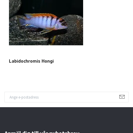
Labidochromis Hongi
Me