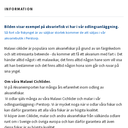
INFORMATION
Bilden visar exempel på akvariefisk vi har i vår odlingsanläggning.
Så fort vår fiskyngel är av säljbar storlek kommer de att säljas i vår
akvariebutik i Perstorp.
Malawi ciklider är populära som akvariefiskar på grund av sin färgrikedom
och sitt intressanta beteende - du kommer att få ett akvarium med fart i. Det
händer alltid något i ett malawikar, det finns alltid någon hane som vill visa
att han bestämmer och det finns alltid någon hona som går och ruvar på
sina yngel.
Om våra Malawi Cichlider.
Vi på Akvarieimporten har många års erfarenhet inom odling av
akvariefiskar.
Vi odlar själv många av våra Malawi Cichlider och malar i vår
odlingsanläggning i Perstorp. Vi är mycket noga när vi odlar våra fiskar och
kan därför garantera att alla våra fiskar är av högsta kvalitet.
Vi köper även Ciklider, malar och andra akvariefiskar från välkända odlare
runt om i Sverige och övriga europa och kan därför garantera att även
dessa fiskar är av högsta kvalitet.