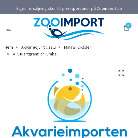
Ingen försäljning sker till privatpersoner på Zooimport.se
0
Hem
Akvariedjur till salu
Malawi Ciklider
A. Stuartgranti chilumba